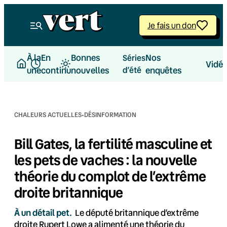
Aller
au
Je fais un don
contenu
À la
En
Bonnes
Nos
Séries
Vidé
une
continu
nouvelles
d’été
enquêtes
·
CHALEURS ACTUELLES
DÉSINFORMATION
Bill Gates, la fertilité masculine et
les pets de vaches : la nouvelle
théorie du complot de l’extrême
droite britannique
À un détail pet.
Le député britannique d’extrême
droite Rupert Lowe a alimenté une théorie du