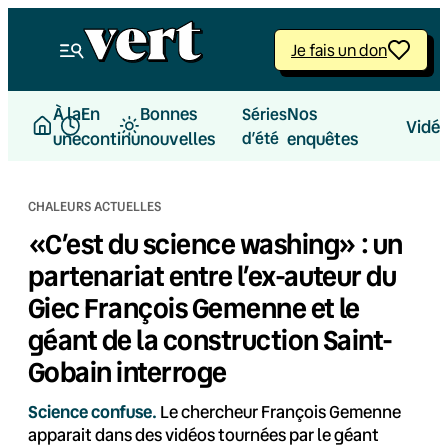
Aller
au
Je fais un don
contenu
À la
En
Bonnes
Nos
Séries
Vidé
une
continu
nouvelles
d’été
enquêtes
CHALEURS ACTUELLES
«C’est du science washing» : un
partenariat entre l’ex-auteur du
Giec François Gemenne et le
géant de la construction Saint-
Gobain interroge
Science confuse.
Le chercheur François Gemenne
apparait dans des vidéos tournées par le géant