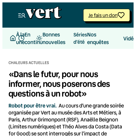
Aller
au
Je fais un don
contenu
À la
En
Bonnes
Nos
Séries
Vidé
une
continu
nouvelles
d’été
enquêtes
CHALEURS ACTUELLES
«Dans le futur, pour nous
informer, nous poserons des
questions à un robot»
Robot pour être vrai.
Au cours d’une grande soirée
organisée par Vert au musée des Arts et Métiers, à
Paris, Arthur Grimonpont (RSF), Anaëlle Beignon
(Limites numériques) et Théo Alves da Costa (Data
for Good) se sont interrogés sur l'impact de