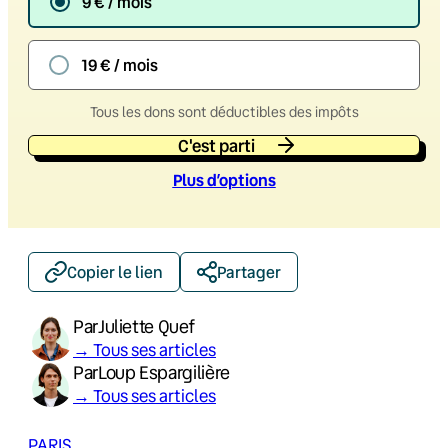
9 € / mois
19 € / mois
Tous les dons sont déductibles des impôts
C'est parti
Plus d’option
s
Copier le lien
Partager
Par
Juliette Quef
→ Tous ses articles
Par
Loup Espargilière
→ Tous ses articles
PARIS