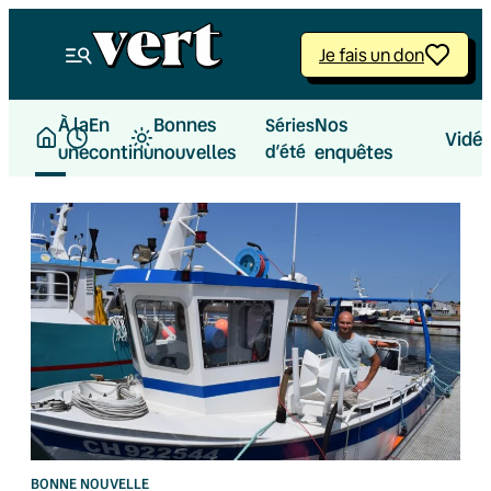
Aller
au
Je fais un don
contenu
À la
En
Bonnes
Nos
Séries
Vidé
une
continu
nouvelles
d’été
enquêtes
BONNE NOUVELLE