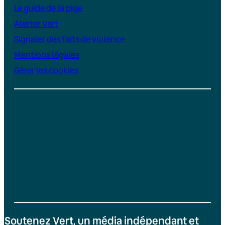
Le guide de la pige
Alerter Vert
Signaler des faits de violence
Mentions légales
Gérer les cookies
Instagram
YouTube
LinkedIn
TikTok
Facebook
Bluesky
Soutenez Vert, un média indépendant et