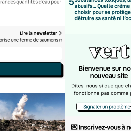
5
 grandes quantités d’eau pour
abusifs… Quelle crème 
choisir pour se protége
détruire sa santé ni l’o
Lire la newsletter
orise une ferme de saumons monumentale, un projet qui pêche su
Bienvenue sur no
nouveau site
Dites-nous si quelque c
fonctionne pas comme 
Signaler un problème
💌 Inscrivez-vous à 