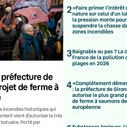
2
«Faire primer l’intérêt 
nature sur celui d’un loi
la pression monte pour
suspendre la chasse da
zones incendiées
3
Baignable ou pas ? La 
France de la pollution 
plages en 2026
préfecture de
4
«Complètement déme
rojet de ferme à
: la préfecture de Giro
e
autorise le plus grand 
de ferme à saumons de
européenne
 incendies historiques qui
ment vient d’autoriser le très
estuaire. Porté par
Substances toxiques, l