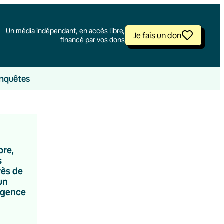
Un média indépendant, en accès libre,
Je fais un don
financé par vos dons
nquêtes
bre,
s
rès de
un
rgence