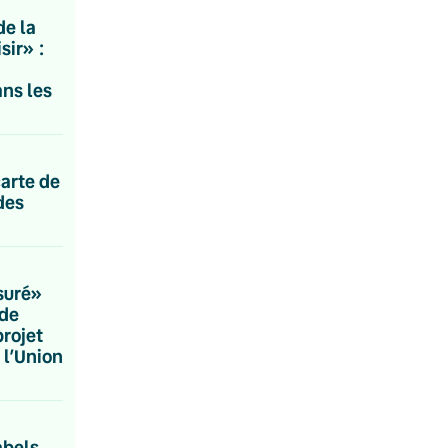
de la
sir» :
ns les
carte de
des
suré»
nde
projet
 l’Union
abels