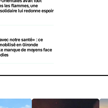
Orientales avait tout
s les flammes, une
solidaire lui redonne espoir
avec notre santé» : ce
mobilisé en Gironde
le manque de moyens face
ndies