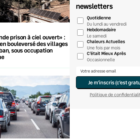
newsletters
Quotidienne
Du lundi au vendredi
Hebdomadaire
Le samedi
de prison à ciel ouvert» :
Chaleurs Actuelles
ien bouleversé des villages
Une fois par mois
ban, sous occupation
C’était Mieux Après
ne
Occasionnelle
Je m’inscris (c’est gratu
Politique de confidentiali