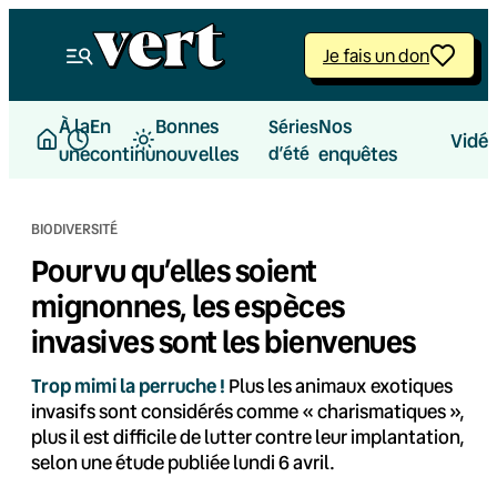
Aller
au
Je fais un don
contenu
À la
En
Bonnes
Nos
Séries
Vidé
une
continu
nouvelles
d’été
enquêtes
BIODIVERSITÉ
Pourvu qu’elles soient
mignonnes, les espèces
invasives sont les bienvenues
Trop mimi la perruche !
Plus les animaux exotiques
invasifs sont considérés comme « charismatiques »,
plus il est difficile de lutter contre leur implantation,
selon une étude publiée lundi 6 avril.