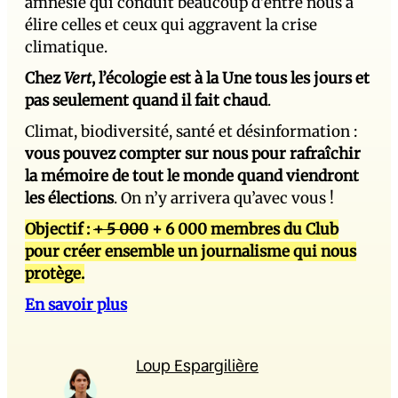
amnésie qui conduit beaucoup d’entre nous à
élire celles et ceux qui aggravent la crise
climatique.
Chez
Vert
, l’écologie est à la Une tous les jours et
pas seulement quand il fait chaud
.
Climat, biodiversité, santé et désinformation :
vous pouvez compter sur nous pour rafraîchir
la mémoire de tout le monde quand viendront
les élections
. On n’y arrivera qu’avec vous !
Objectif :
+ 5 000
+ 6 000 membres du Club
pour créer ensemble un journalisme qui nous
protège.
En savoir plus
Loup Espargilière