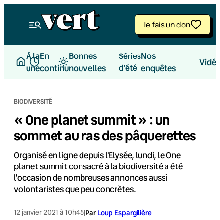
Aller
au
Je fais un don
contenu
À la
En
Bonnes
Nos
Séries
Vidé
une
continu
nouvelles
d’été
enquêtes
BIODIVERSITÉ
« One planet summit » : un
sommet au ras des pâquerettes
Organisé en ligne depuis l'Elysée, lundi, le One
planet summit consacré à la biodiversité a été
l'occasion de nombreuses annonces aussi
volontaristes que peu concrètes.
12 janvier 2021 à 10h45
|
Par
Loup Espargilière