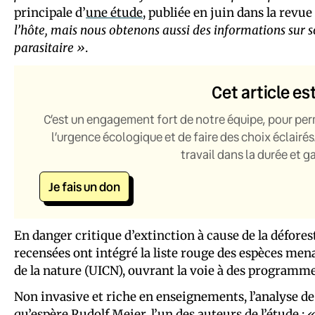
principale d’
une étude
, publiée en juin dans la revu
l’hôte, mais nous obtenons aussi des informations sur so
parasitaire »
.
Cet article es
C’est un engagement fort de notre équipe, pour per
l’urgence écologique et de faire des choix éclairés
travail dans la durée et 
Je fais un don
En danger critique d’extinction à cause de la défores
recensées ont intégré la liste rouge des espèces men
de la nature (UICN), ouvrant la voie à des programm
Non invasive et riche en enseignements, l’analyse de l
qu’espère Rudolf Meier, l’un des auteurs de l’étude :
«