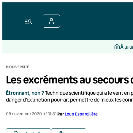
Aller
au
contenu
Menu
À la 
BIODIVERSITÉ
Les excréments au secours 
Étronnant, non ?
Technique scientifique qui a le vent en
danger d'extinction pourrait permettre de mieux les conna
06 novembre 2020 à 10h31
|
Par
Loup Espargilière