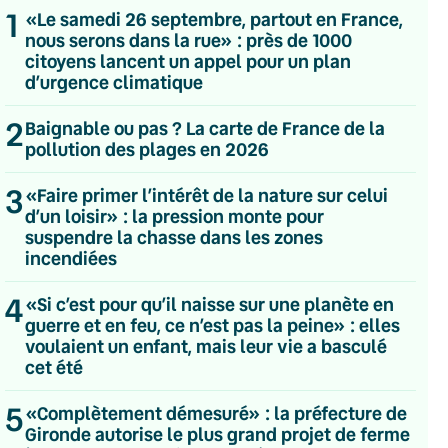
1
«Le samedi 26 septembre, partout en France,
nous serons dans la rue» : près de 1000
citoyens lancent un appel pour un plan
d’urgence climatique
2
Baignable ou pas ? La carte de France de la
pollution des plages en 2026
3
«Faire primer l’intérêt de la nature sur celui
d’un loisir» : la pression monte pour
suspendre la chasse dans les zones
incendiées
4
«Si c’est pour qu’il naisse sur une planète en
guerre et en feu, ce n’est pas la peine» : elles
voulaient un enfant, mais leur vie a basculé
cet été
💌 Inscrivez-vous à nos newsletters
5
«Complètement démesuré» : la préfecture de
Quotidienne
Gironde autorise le plus grand projet de ferme
Du lundi au vendredi