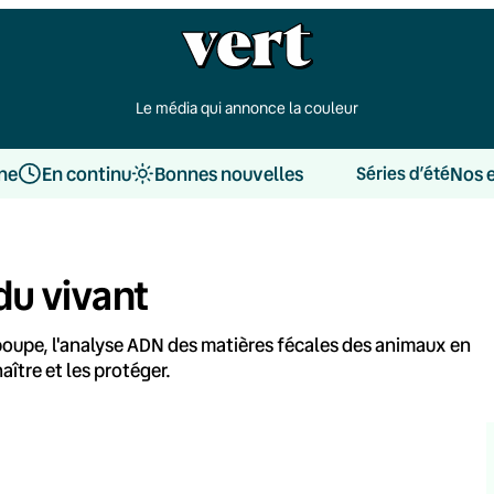
Le média qui annonce la couleur
une
En continu
Bonnes nouvelles
Nos 
Séries d’été
du vivant
 poupe, l'analyse ADN des matières fécales des animaux en
ître et les protéger.