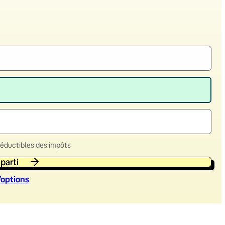
déductibles des impôts
 parti
’option
s