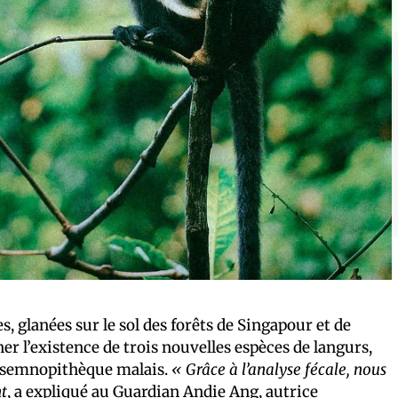
s, glanées sur le sol des forêts de Singapour et de
r l’existence de trois nouvelles espèces de langurs,
u semnopithèque malais.
« Grâce à l’analyse fécale, nous
t
, a expliqué
au Guardian
Andie Ang, autrice