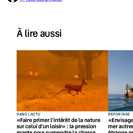
À lire aussi
DANS L'ACTU
REPORTAGE
«Faire primer l’intérêt de la nature
«Envisage
sur celui d’un loisir» : la pression
mer autre
monte pour suspendre la chasse
étrange ma