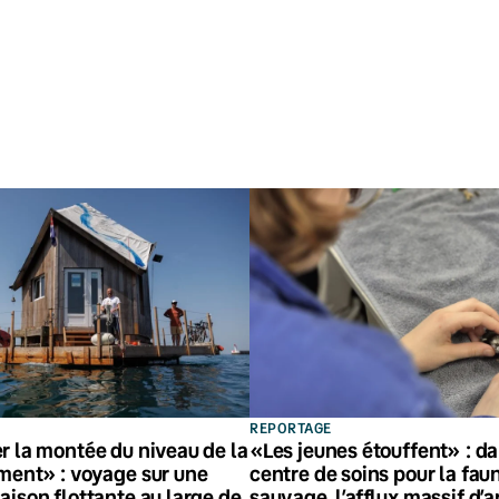
REPORTAGE
r la montée du niveau de la
«Les jeunes étouffent» : d
ment» : voyage sur une
centre de soins pour la fau
ison flottante au large de
sauvage, l’afflux massif d’