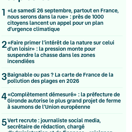
1
«Le samedi 26 septembre, partout en France,
nous serons dans la rue» : près de 1000
citoyens lancent un appel pour un plan
d’urgence climatique
2
«Faire primer l’intérêt de la nature sur celui
d’un loisir» : la pression monte pour
suspendre la chasse dans les zones
incendiées
3
Baignable ou pas ? La carte de France de la
pollution des plages en 2026
4
«Complètement démesuré» : la préfecture de
Gironde autorise le plus grand projet de ferme
à saumons de l’Union européenne
💌 Inscrivez-vous à nos newsletters
5
Vert recrute : journaliste social media,
Quotidienne
secrétaire de rédaction, chargé
Du lundi au vendredi