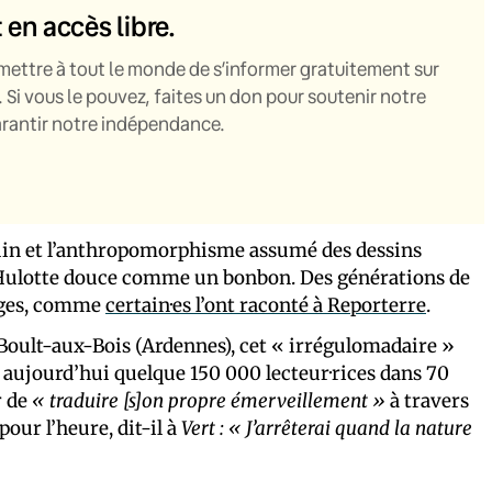
t en accès libre.
mettre à tout le monde de s’informer gratuitement sur
. Si vous le pouvez, faites un don pour soutenir notre
garantir notre indépendance.
aquin et l’anthropomorphisme assumé des dessins
a Hulotte douce comme un bonbon. Des générations de
pages, comme
certain·es l’ont raconté à Reporterre
.
 Boult-aux-Bois (Ardennes), cet « irrégulomadaire »
ujourd’hui quelque 150 000 lecteur·rices dans 70
r de
« traduire [s]on propre émerveillement »
à travers
pour l’heure, dit-il à
Vert :
« J’arrêterai quand la nature