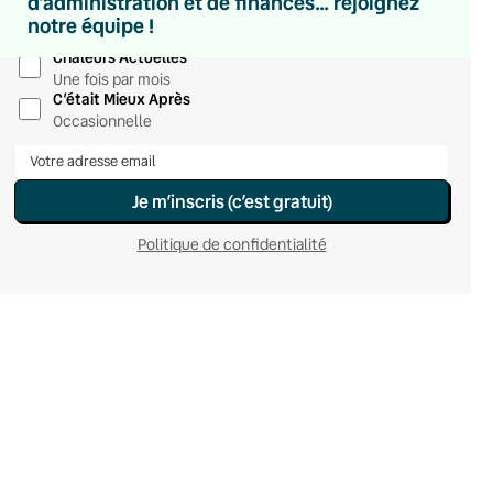
d’administration et de finances… rejoignez
Hebdomadaire
notre équipe !
Le samedi
Chaleurs Actuelles
Une fois par mois
C’était Mieux Après
Occasionnelle
Je m’inscris (c’est gratuit)
Politique de confidentialité