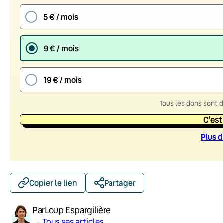
5 € / mois
9 € / mois
19 € / mois
Tous les dons sont 
C'est
Plus d
Copier le lien
Partager
Par
Loup Espargilière
→ Tous ses articles