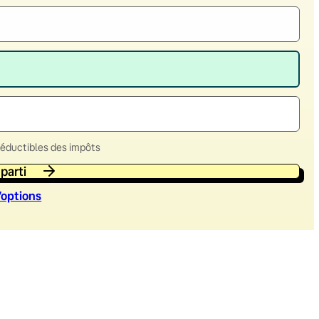
déductibles des impôts
 parti
’option
s