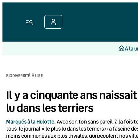
Aller
au
contenu
Menu
À la 
·
BIODIVERSITÉ
À LIRE
Il y a cinquante ans naissait 
lu dans les terriers
Marqués à la Hulotte.
Avec son ton sans pareil, à la fois t
tous, le journal « le plus lu dans les terriers » a fasciné 
moins communes aux plus triviales, qui peuplent nos vil