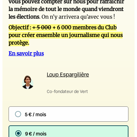
vous pouvez compter sur nous pour rafraîchir
la mémoire de tout le monde quand viendront
les élections
. On n’y arrivera qu’avec vous !
Objectif :
+ 5 000
+ 6 000 membres du Club
pour créer ensemble un journalisme qui nous
protège.
En savoir plus
Loup Espargilière
Co-fondateur de Vert
5 € / mois
9 € / mois