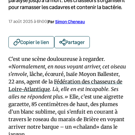
paralyse jusqu’à la mort. Des chasseurs s’organisent
pour ramasser les cadavres et contenir la bactérie.
17 août 2025 à 6h00
|
Par
Simon Cheneau
Copier le lien
Partager
C’est une scène douloureuse à regarder.
«Normalement, en nous voyant arriver, cet oiseau
s’envole,
lâche, écœuré, Isaïe Moyon Ballester,
22 ans, agent de la
Fédération des chasseurs de
Loire-Atlantique
.
Là, elle en est incapable. Ses
ailes ne répondent plus.»
Elle, c’est une aigrette
garzette, 85 centimètres de haut, des plumes
d’un blanc sublime, qui s’enfuit en courant à
travers le roseau du marais de Brière en voyant
arriver notre barque – un «chaland» dans le
jargon.