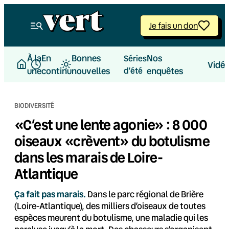
Aller
au
Je fais un don
contenu
À la
En
Bonnes
Nos
Séries
Vidé
une
continu
nouvelles
d’été
enquêtes
BIODIVERSITÉ
«C’est une lente agonie» : 8 000
oiseaux «crèvent» du botulisme
dans les marais de Loire-
Atlantique
Ça fait pas marais.
Dans le parc régional de Brière
(Loire-Atlantique), des milliers d’oiseaux de toutes
espèces meurent du botulisme, une maladie qui les