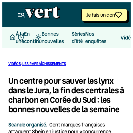
Aller
au
Je fais un don
contenu
À la
En
Bonnes
Nos
Séries
Vidé
une
continu
nouvelles
d’été
enquêtes
·
VIDÉOS
LES RAFRAÎCHISSEMENTS
Un centre pour sauver les lynx
dans le Jura, la fin des centrales à
charbon en Corée du Sud : les
bonnes nouvelles de la semaine
Scande organisé.
Cent marques françaises
attaquent Shein en justice pour «concurrence