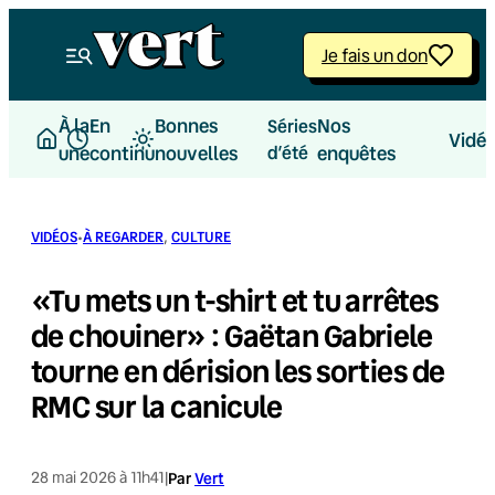
Aller
au
Je fais un don
contenu
À la
En
Bonnes
Nos
Séries
Vidé
une
continu
nouvelles
d’été
enquêtes
·
VIDÉOS
À REGARDER
, 
CULTURE
«Tu mets un t-shirt et tu arrêtes
de chouiner» : Gaëtan Gabriele
tourne en dérision les sorties de
RMC sur la canicule
28 mai 2026 à 11h41
|
Par
Vert