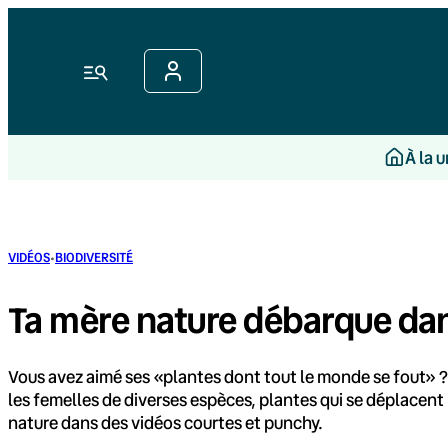
Aller
au
contenu
Menu
À la 
·
VIDÉOS
BIODIVERSITÉ
Ta mère nature débarque da
Vous avez aimé ses «plantes dont tout le monde se fout» ?
les femelles de diverses espèces, plantes qui se déplacen
nature dans des vidéos courtes et punchy.