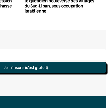
ression
le quotidien bouleversé des villages
chasse
du Sud-Liban, sous occupation
israélienne
Je m’inscris (c’est gratuit)