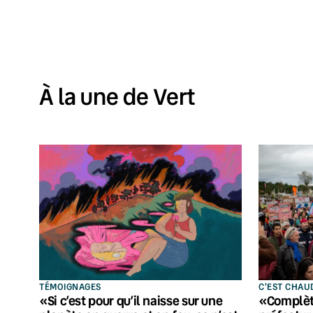
À la une de Vert
TÉMOIGNAGES
C'EST CHAU
«Si c’est pour qu’il naisse sur une
«Complèt