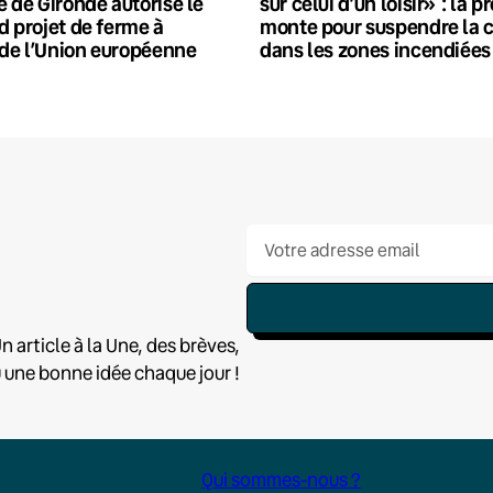
e de Gironde autorise le
sur celui d’un loisir» : la p
d projet de ferme à
monte pour suspendre la 
de l’Union européenne
dans les zones incendiées
n article à la Une, des brèves,
u une bonne idée chaque jour !
Qui sommes-nous ?