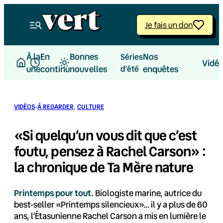
Aller
au
Je fais un don
contenu
À la
En
Bonnes
Nos
Séries
Vidé
une
continu
nouvelles
d’été
enquêtes
·
VIDÉOS
À REGARDER
, 
CULTURE
«Si quelqu’un vous dit que c’est
foutu, pensez à Rachel Carson» :
la chronique de Ta Mère nature
Printemps pour tout.
Biologiste marine, autrice du
best-seller «Printemps silencieux»… il y a plus de 60
ans, l’Étasunienne Rachel Carson a mis en lumière le