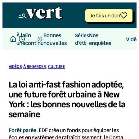
Aller
au
Je fais un don
contenu
À la
En
Bonnes
Nos
Séries
Vidé
une
continu
nouvelles
d’été
enquêtes
·
VIDÉOS
À REGARDER
, 
CULTURE
La loi anti-fast fashion adoptée,
une future forêt urbaine à New
York : les bonnes nouvelles de la
semaine
Forêt parée.
EDF crée un fonds pour équiper les
écoles en systèmes de rafraîchissement, le Costa