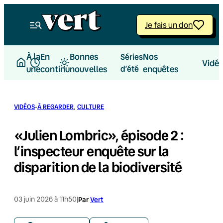
Aller
au
Je fais un don
contenu
À la
En
Bonnes
Nos
Séries
Vidé
une
continu
nouvelles
d’été
enquêtes
·
VIDÉOS
À REGARDER
, 
CULTURE
«Julien Lombric», épisode 2 :
l’inspecteur enquête sur la
disparition de la biodiversité
03 juin 2026 à 11h50
|
Par
Vert