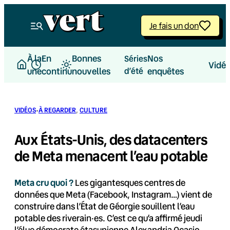
Aller
au
Je fais un don
contenu
À la
En
Bonnes
Nos
Séries
Vidé
une
continu
nouvelles
d’été
enquêtes
·
VIDÉOS
À REGARDER
, 
CULTURE
Aux États-Unis, des datacenters
de Meta menacent l’eau potable
Meta cru quoi ?
Les gigantesques centres de
données que Meta (Facebook, Instagram…) vient de
construire dans l’État de Géorgie souillent l’eau
potable des riverain·es. C’est ce qu’a affirmé jeudi
l’élue démocrate étasunienne Alexandria Ocasio-