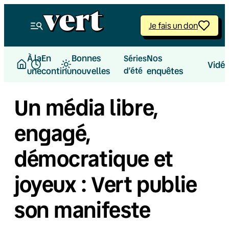
Aller
au
Je fais un don
contenu
À la
En
Bonnes
Nos
Séries
Vidé
une
continu
nouvelles
d’été
enquêtes
Un média libre,
engagé,
démocratique et
joyeux : Vert publie
son manifeste