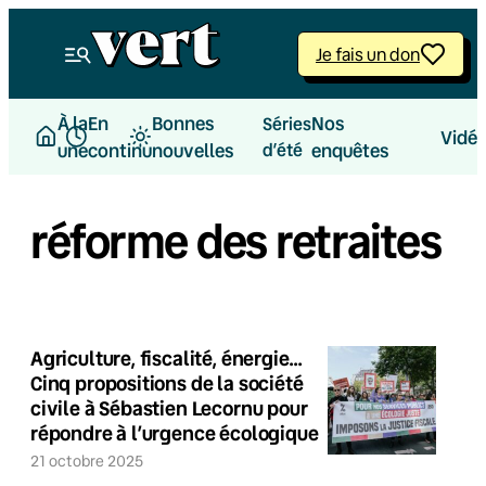
Je fais un don
À la
En
Bonnes
Nos
Séries
Vidé
une
continu
nouvelles
d’été
enquêtes
réforme des retraites
Agriculture, fiscalité, énergie…
Cinq propositions de la société
civile à Sébastien Lecornu pour
répondre à l’urgence écologique
21 octobre 2025