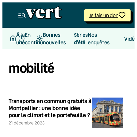
Je fais un don
À la
En
Bonnes
Nos
Séries
Vidé
une
continu
nouvelles
d’été
enquêtes
mobilité
Transports en commun gratuits à
Montpellier : une bonne idée
pour le climat et le portefeuille ?
21 décembre 2023