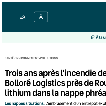
Aller
au
contenu
Menu
À la 
·
SANTÉ-ENVIRONNEMENT
POLLUTIONS
Trois ans après l’incendie d
Bolloré Logistics près de Ro
lithium dans la nappe phré
Les nappes situations.
L'embrasement d’un entrepôt exploi