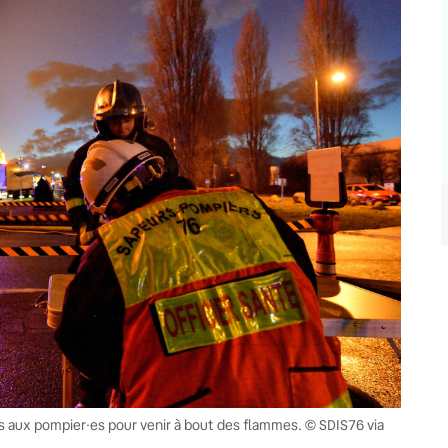
urs aux pompier·es pour venir à bout des flammes. © SDIS76 via