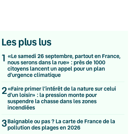
Les plus lus
1
«Le samedi 26 septembre, partout en France,
nous serons dans la rue» : près de 1000
citoyens lancent un appel pour un plan
d’urgence climatique
2
«Faire primer l’intérêt de la nature sur celui
d’un loisir» : la pression monte pour
suspendre la chasse dans les zones
incendiées
💌 Inscrivez-vous à nos newsletters
3
Quotidienne
Baignable ou pas ? La carte de France de la
Du lundi au vendredi
pollution des plages en 2026
Hebdomadaire