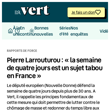
Aller
au
Je fais un don
contenu
À la
En
Bonnes
Nos
Séries
Vidé
une
continu
nouvelles
d’été
enquêtes
RAPPORTS DE FORCE
Pierre Larrouturou : « la semaine
de quatre jours est un sujet tabou
en France »
Le député européen (Nouvelle Donne) défend la
semaine de quatre jours depuis plus de 30 ans. A
Vert, il rappelle les principes fondamentaux de
cette mesure qui doit permettre de lutter contre le
chômage de masse et redonner du temps libre aux