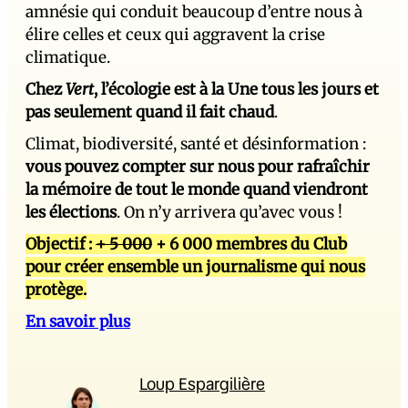
amnésie qui conduit beaucoup d’entre nous à
élire celles et ceux qui aggravent la crise
climatique.
Chez
Vert
, l’écologie est à la Une tous les jours et
pas seulement quand il fait chaud
.
Climat, biodiversité, santé et désinformation :
vous pouvez compter sur nous pour rafraîchir
la mémoire de tout le monde quand viendront
les élections
. On n’y arrivera qu’avec vous !
Objectif :
+ 5 000
+ 6 000 membres du Club
pour créer ensemble un journalisme qui nous
protège.
En savoir plus
Loup Espargilière