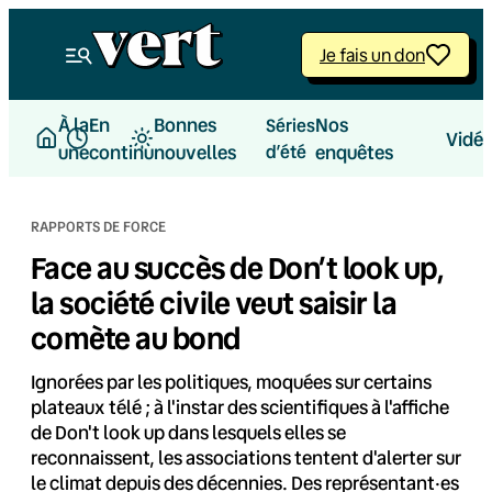
Aller
au
Je fais un don
contenu
À la
En
Bonnes
Nos
Séries
Vidé
une
continu
nouvelles
d’été
enquêtes
RAPPORTS DE FORCE
Face au succès de Don’t look up,
la société civile veut saisir la
comète au bond
Ignorées par les politiques, moquées sur certains
plateaux télé ; à l'instar des scientifiques à l'affiche
de Don't look up dans lesquels elles se
reconnaissent, les associations tentent d'alerter sur
le climat depuis des décennies. Des représentant·es