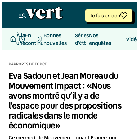
Aller
au
Je fais un don
contenu
À la
En
Bonnes
Nos
Séries
Vidé
une
continu
nouvelles
d’été
enquêtes
RAPPORTS DE FORCE
Eva Sadoun et Jean Moreau du
Mouvement Impact : «Nous
avons montré qu’il y a de
l’espace pour des propositions
radicales dans le monde
économique»
Ce mercredi, le Mouvement Impact France, qui