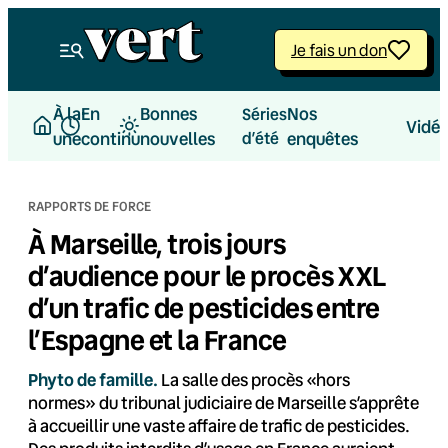
Aller
au
Je fais un don
contenu
À la
En
Bonnes
Nos
Séries
Vidé
une
continu
nouvelles
d’été
enquêtes
RAPPORTS DE FORCE
À Marseille, trois jours
d’audience pour le procès XXL
d’un trafic de pesticides entre
l’Espagne et la France
Phyto de famille.
La salle des procès «hors
normes» du tribunal judiciaire de Marseille s’apprête
à accueillir une vaste affaire de trafic de pesticides.