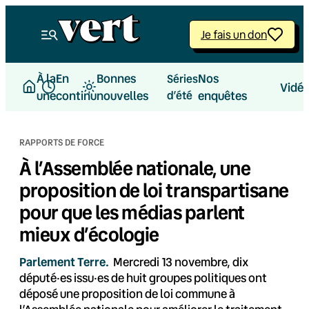
Aller
au
Je fais un don
contenu
À la
En
Bonnes
Nos
Séries
Vidé
une
continu
nouvelles
d’été
enquêtes
RAPPORTS DE FORCE
À l’Assemblée nationale, une
proposition de loi transpartisane
pour que les médias parlent
mieux d’écologie
Parlement Terre.
Mercredi 13 novembre, dix
député·es issu·es de huit groupes politiques ont
déposé une proposition de loi commune à