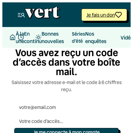
Aller
au
Je fais un don
contenu
À la
En
Bonnes
Nos
Séries
Vidé
une
continu
nouvelles
d’été
enquêtes
Vous avez reçu un code
d’accès dans votre boîte
mail.
Saisissez votre adresse e-mail et le code à 6 chiffres
reçu.
Je me connecte à mon compte