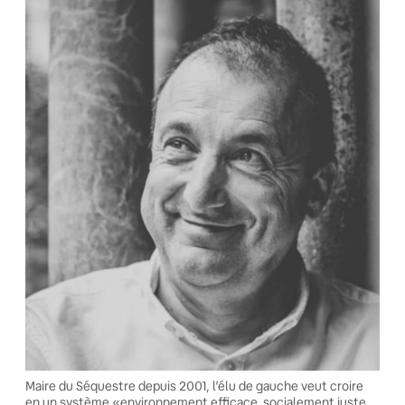
Maire du Séquestre depuis 2001, l’élu de gauche veut croire
en un système «environnement efficace, socialement juste