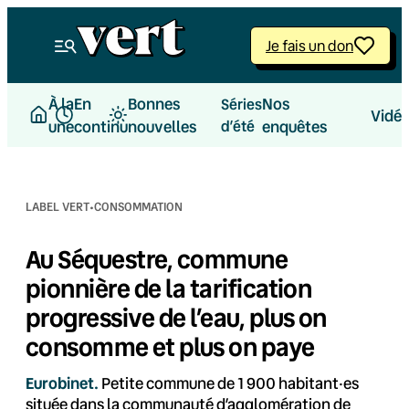
Aller
au
Je fais un don
contenu
À la
En
Bonnes
Nos
Séries
Vidé
une
continu
nouvelles
d’été
enquêtes
·
LABEL VERT
CONSOMMATION
Au Séquestre, commune
pionnière de la tarification
progressive de l’eau, plus on
consomme et plus on paye
Eurobinet.
Petite commune de 1 900 habitant·es
située dans la communauté d’agglomération de