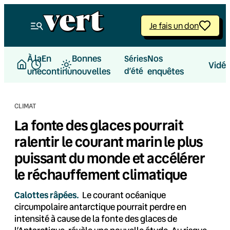
Aller
au
Je fais un don
contenu
À la
En
Bonnes
Nos
Séries
Vidé
une
continu
nouvelles
d’été
enquêtes
CLIMAT
La fonte des glaces pourrait
ralentir le courant marin le plus
puissant du monde et accélérer
le réchauffement climatique
Calottes râpées.
Le courant océanique
circumpolaire antarctique pourrait perdre en
intensité à cause de la fonte des glaces de