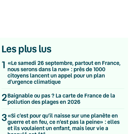
Les plus lus
1
«Le samedi 26 septembre, partout en France,
nous serons dans la rue» : près de 1000
citoyens lancent un appel pour un plan
d’urgence climatique
2
Baignable ou pas ? La carte de France de la
pollution des plages en 2026
3
💌 Inscrivez-vous à nos newsletters
«Si c’est pour qu’il naisse sur une planète en
guerre et en feu, ce n’est pas la peine» : elles
Quotidienne
et ils voulaient un enfant, mais leur vie a
Du lundi au vendredi