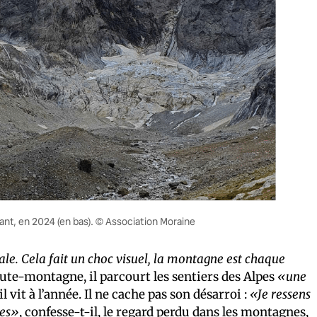
ant, en 2024 (en bas). © Association Moraine
le. Cela fait un choc visuel, la montagne est chaque
ute-montagne, il parcourt les sentiers des Alpes
«une
 vit à l’année. Il ne cache pas son désarroi :
«Je ressens
ées»
, confesse-t-il, le regard perdu dans les montagnes,