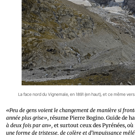
La face nord du Vignemale, en 1891 (en haut), et ce même vers
«Peu de gens voient le changement de manière si fronta
année plus grise»
, résume Pierre Bogino. Guide de ha
à deux fois par an»,
et surtout ceux des Pyrénées, où il
une forme de tristesse, de colère et d’impuissance mêl