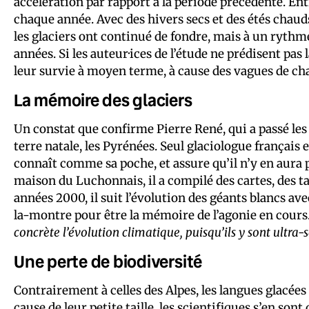
accélération par rapport à la période précédente. Ent
chaque année. Avec des hivers secs et des étés chauds,
les glaciers ont continué de fondre, mais à un ryth
années. Si les auteur·ices de l’étude ne prédisent pas
leur survie à moyen terme, à cause des vagues de ch
La mémoire des glaciers
Un constat que confirme Pierre René, qui a passé les 
terre natale, les Pyrénées. Seul glaciologue français e
connaît comme sa poche, et assure qu’il n’y en aura p
maison du Luchonnais, il a compilé des cartes, des ta
années 2000, il suit l’évolution des géants blancs a
la-montre pour être la mémoire de l’agonie en cours
concrète l’évolution climatique, puisqu’ils y sont ultra-
Une perte de biodiversité
Contrairement à celles des Alpes, les langues glacées
cause de leur petite taille, les scientifiques s’en sont