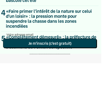
basculé cet été
Hebdomadaire
Le samedi
4
«Faire primer l’intérêt de la nature sur celui
Chaleurs Actuelles
d’un loisir» : la pression monte pour
Une fois par mois
suspendre la chasse dans les zones
C’était Mieux Après
incendiées
Occasionnelle
5
«Complètement démesuré» : la préfecture de
Gironde autorise le plus grand projet de ferme
Je m’inscris (c’est gratuit)
à saumons de l’Union européenne
Politique de confidentialité