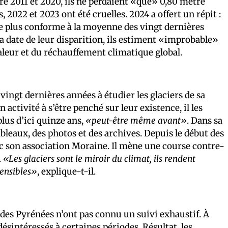
re 2011 et 2020, ils ne perdaient «que» 0,80 mètre
 2022 et 2023 ont été cruelles. 2024 a offert un répit :
me plus conforme à la moyenne des vingt dernières
 la date de leur disparition, ils estiment «improbable»
aleur et du réchauffement climatique global.
vingt dernières années à étudier les glaciers de sa
n activité à s’être penché sur leur existence, il les
lus d’ici quinze ans,
«peut-être même avant»
. Dans sa
bleaux, des photos et des archives. Depuis le début des
vec son association Moraine. Il mène une course contre-
.
«Les glaciers sont le miroir du climat, ils rendent
sensibles»
, explique-t-il.
 des Pyrénées n’ont pas connu un suivi exhaustif. À
 désintéressés à certaines périodes. Résultat, les