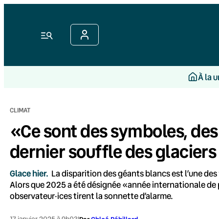
Aller
au
contenu
Menu
À la 
CLIMAT
«Ce sont des symboles, des l
dernier souffle des glacier
Glace hier.
La disparition des géants blancs est l’une d
Alors que 2025 a été désignée «année internationale de p
observateur·ices tirent la sonnette d’alarme.
17 janvier 2025 à 9h03