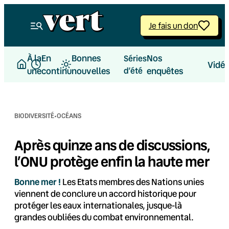
Aller
au
Je fais un don
contenu
À la
En
Bonnes
Nos
Séries
Vidé
une
continu
nouvelles
d’été
enquêtes
·
BIODIVERSITÉ
OCÉANS
Après quinze ans de discussions,
l’ONU protège enfin la haute mer
Bonne mer !
Les Etats membres des Nations unies
viennent de conclure un accord historique pour
protéger les eaux internationales, jusque-là
grandes oubliées du combat environnemental.