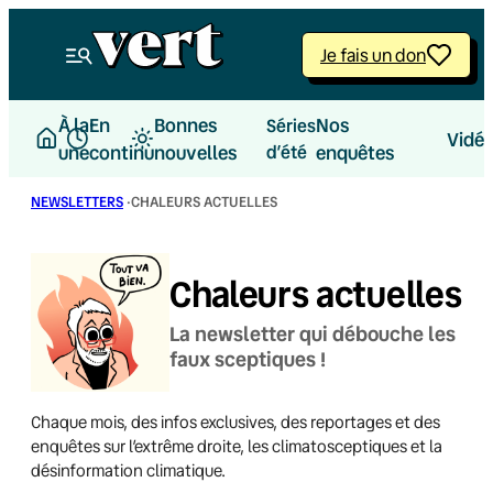
Je fais un don
À la
En
Bonnes
Nos
Séries
Vidé
une
continu
nouvelles
d’été
enquêtes
NEWSLETTERS
·
CHALEURS ACTUELLES
Chaleurs actuelles
La newsletter qui débouche les
faux sceptiques !
Chaque mois, des infos exclusives, des reportages et des
enquêtes sur l’extrême droite, les climatosceptiques et la
désinformation climatique.