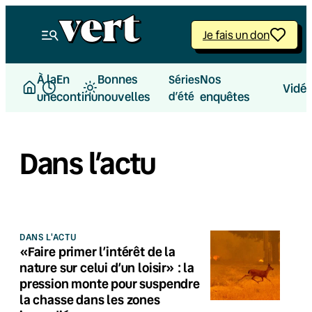
Je fais un don
À la
En
Bonnes
Nos
Séries
Vidé
une
continu
nouvelles
d’été
enquêtes
Dans l’actu
DANS L'ACTU
«Faire primer l’intérêt de la
nature sur celui d’un loisir» : la
pression monte pour suspendre
la chasse dans les zones