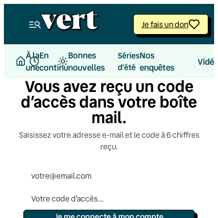
Aller
au
Je fais un don
contenu
À la
En
Bonnes
Nos
Séries
Vidé
une
continu
nouvelles
d’été
enquêtes
Vous avez reçu un code
d’accès dans votre boîte
mail.
Saisissez votre adresse e-mail et le code à 6 chiffres
reçu.
Je me connecte à mon compte