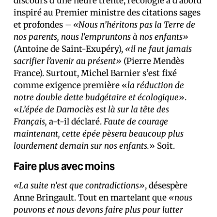
discours d’une heure trente, l’écologie a d’abord
inspiré au Premier ministre des citations sages
et profondes –
«Nous n’héritons pas la Terre de
nos parents, nous l’empruntons à nos enfants»
(Antoine de Saint-Exupéry),
«il ne faut jamais
sacrifier l’avenir au présent»
(Pierre Mendès
France). Surtout, Michel Barnier s’est fixé
comme exigence première «
la réduction de
notre double dette budgétaire et écologique
».
«
L’épée de Damoclès est là sur la tête des
Français,
a-t-il déclaré.
Faute de courage
maintenant, cette épée pèsera beaucoup plus
lourdement demain sur nos enfants.
» Soit.
Faire plus avec moins
«La suite n’est que contradictions»
, désespère
Anne Bringault. Tout en martelant que
«nous
pouvons et nous devons faire plus pour lutter