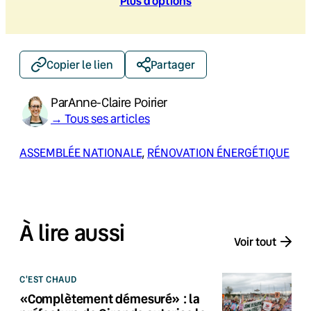
Plus d’option
s
Copier le lien
Partager
Par
Anne-Claire Poirier
→ Tous ses articles
ASSEMBLÉE NATIONALE
, 
RÉNOVATION ÉNERGÉTIQUE
À lire aussi
Voir tout
C'EST CHAUD
«Complètement démesuré» : la