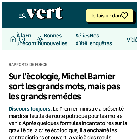
Aller
au
Je fais un don
contenu
À la
En
Bonnes
Nos
Séries
Vidé
une
continu
nouvelles
d’été
enquêtes
RAPPORTS DE FORCE
Sur l’écologie, Michel Barnier
sort les grands mots, mais pas
les grands remèdes
Discours toujours.
Le Premier ministre a présenté
mardi sa feuille de route politique pour les mois à
venir. Après quelques formules incantatoires sur la
gravité de la crise écologique, il a enchaîné les
contradictions et ouvert la voie à des reculs