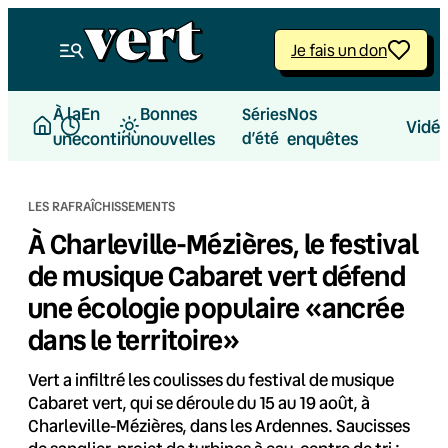
Aller
au
Je fais un don
contenu
À la
En
Bonnes
Nos
Séries
Vidé
une
continu
nouvelles
d’été
enquêtes
LES RAFRAÎCHISSEMENTS
À Charleville-Mézières, le festival
de musique Cabaret vert défend
une écologie populaire «ancrée
dans le territoire»
Vert a infiltré les coulisses du festival de musique
Cabaret vert, qui se déroule du 15 au 19 août, à
Charleville-Mézières, dans les Ardennes. Saucisses