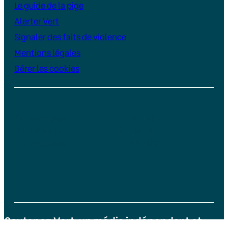
Le guide de la pige
Alerter Vert
Signaler des faits de violence
Mentions légales
Gérer les cookies
Instagram
YouTube
LinkedIn
TikTok
Facebook
Bluesky
Soutenez Vert, un média indépendant et