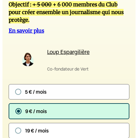
Objectif :
+ 5 000
+ 6 000 membres du Club
pour créer ensemble un journalisme qui nous
protège.
En savoir plus
Loup Espargilière
Co-fondateur de Vert
5 € / mois
9 € / mois
19 € / mois