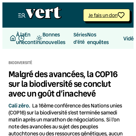
Aller
au
Je fais un don
contenu
À la
En
Bonnes
Nos
Séries
Vidé
une
continu
nouvelles
d’été
enquêtes
BIODIVERSITÉ
Malgré des avancées, la COP16
sur la biodiversité se conclut
avec un goût d’inachevé
Cali zéro.
La 16ème conférence des Nations unies
(COP16) sur la biodiversité s’est terminée samedi
matin après un marathon de négociations. Si l’on
note des avancées au sujet des peuples
autochtones ou des ressources génétiques, aucun