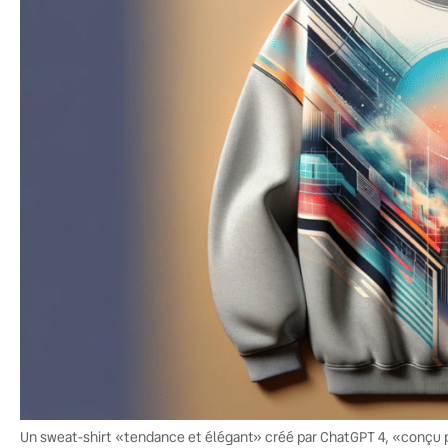
Un sweat-shirt «tendance et élégant» créé par ChatGPT 4, «conçu po