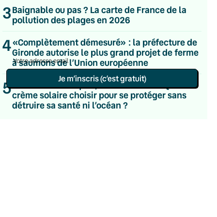
Le samedi
3
Baignable ou pas ? La carte de France de la
Chaleurs Actuelles
pollution des plages en 2026
Une fois par mois
C’était Mieux Après
4
«Complètement démesuré» : la préfecture de
Occasionnelle
Gironde autorise le plus grand projet de ferme
à saumons de l’Union européenne
Je m’inscris (c’est gratuit)
5
Substances toxiques, labels abusifs… Quelle
crème solaire choisir pour se protéger sans
Politique de confidentialité
détruire sa santé ni l’océan ?