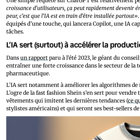
Une simple requête sur ChatGPT est relativement p
croissance d’utilisateurs, ça peut rapidement devenir 
peur, c’est que l’IA est en train d’être installée partout»
équipés d’une touche, qui lancera Copilot, une IA capa
tâches.
L’IA sert (surtout) à accélérer la produc
Dans
un rapport
paru à l’été 2023, le géant du consei
entraîner une forte croissance dans le secteur de la t
pharmaceutique.
L’IA sert notamment à améliorer les algorithmes de 
L’ogre de la fast fashion Shein s’en sert pour vendre
vêtements qui imitent les dernières tendances (
ce q
stylistes américains) et qui seront ses best-sellers d