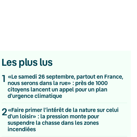
Les plus lus
1
«Le samedi 26 septembre, partout en France,
nous serons dans la rue» : près de 1000
citoyens lancent un appel pour un plan
d’urgence climatique
2
«Faire primer l’intérêt de la nature sur celui
💌 Inscrivez-vous à nos newsletters
d’un loisir» : la pression monte pour
suspendre la chasse dans les zones
Quotidienne
incendiées
Du lundi au vendredi
Hebdomadaire