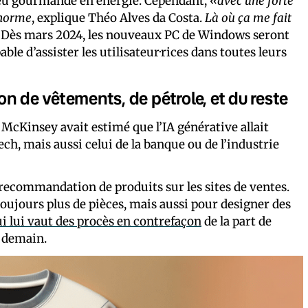
eu gourmande en énergie. Cependant,
«avec une forte
énorme
, explique Théo Alves da Costa.
Là où ça me fait
. Dès mars 2024, les nouveaux PC de Windows seront
ble d’assister les utilisateur·rices dans toutes leurs
tion de vêtements, de pétrole, et du reste
l McKinsey avait estimé que l’IA générative allait
ech, mais aussi celui de la banque ou de l’industrie
recommandation de produits sur les sites de ventes.
 toujours plus de pièces, mais aussi pour designer des
ui lui vaut des procès en contrefaçon
de la part de
e demain.