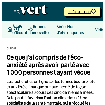
Aller
au
Je fais un don
contenu
À la
En
Bonnes
Nos
Séries
Vidé
une
continu
nouvelles
d’été
enquêtes
CLIMAT
Ce que j’ai compris de l’éco-
anxiété après avoir parlé avec
1 000 personnes l’ayant vécue
Les recherches en ligne sur les termes éco-anxiété
et anxiété climatique ont augmenté de façon
spectaculaire au cours des cinq dernières années.
Cela peut-il favoriser l’action climatique ? Une
spécialiste de la santé mentale, qui a récolté les