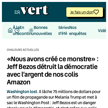
Aller
au
Je fais un don
contenu
À la
En
Bonnes
Nos
Séries
Vidé
une
continu
nouvelles
d’été
enquêtes
CHALEURS ACTUELLES
«Nous avons créé ce monstre» :
Jeff Bezos détruit la démocratie
avec l’argent de nos colis
Amazon
Washington lost.
Il lâche 75 millions de dollars pour
un film de propagande sur Melania Trump et met à
sac le Washington Post : Jeff Bezos est un danger