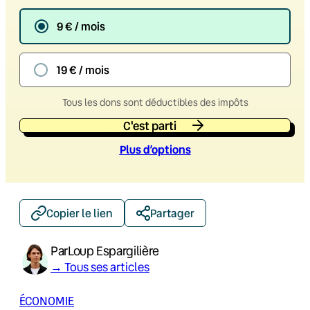
9 € / mois
19 € / mois
Tous les dons sont déductibles des impôts
C'est parti
Plus d’option
s
Copier le lien
Partager
Par
Loup Espargilière
→ Tous ses articles
ÉCONOMIE