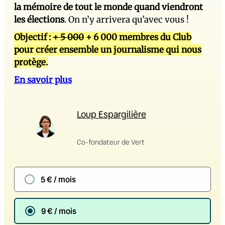
la mémoire de tout le monde quand viendront
les élections
. On n’y arrivera qu’avec vous !
Objectif :
+ 5 000
+ 6 000 membres du Club
pour créer ensemble un journalisme qui nous
protège.
En savoir plus
Loup Espargilière
Co-fondateur de Vert
5 € / mois
9 € / mois