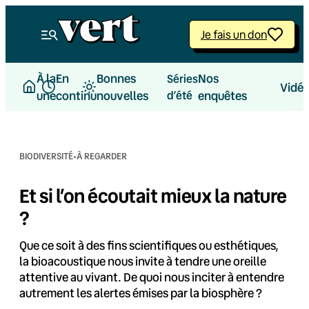
Aller
au
Je fais un don
contenu
À la
En
Bonnes
Nos
Séries
Vidé
une
continu
nouvelles
d’été
enquêtes
·
BIODIVERSITÉ
À REGARDER
Et si l’on écoutait mieux la nature
?
Que ce soit à des fins scientifiques ou esthétiques,
la bioacoustique nous invite à tendre une oreille
attentive au vivant. De quoi nous inciter à entendre
autrement les alertes émises par la biosphère ?