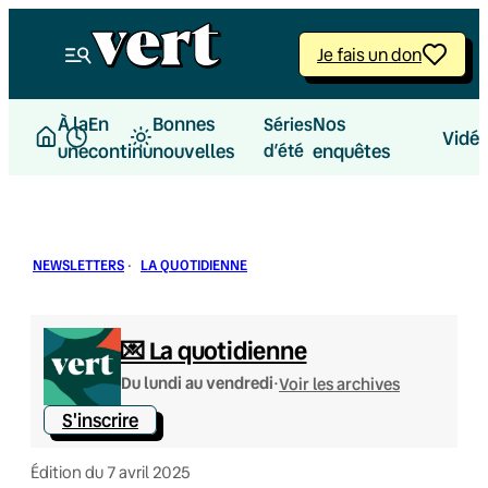
Aller
au
Je fais un don
contenu
À la
En
Bonnes
Nos
Séries
Vidé
une
continu
nouvelles
d’été
enquêtes
NEWSLETTERS
·
LA QUOTIDIENNE
💌 La quotidienne
·
Du lundi au vendredi
Voir les archives
S'inscrire
Édition du 7 avril 2025