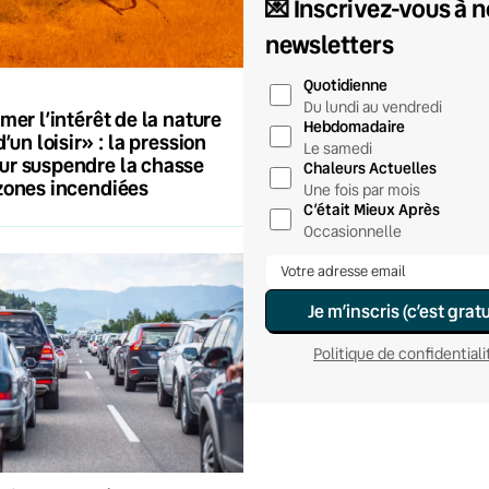
💌 Inscrivez-vous à 
newsletters
Quotidienne
Du lundi au vendredi
mer l’intérêt de la nature
Hebdomadaire
d’un loisir» : la pression
Le samedi
ur suspendre la chasse
Chaleurs Actuelles
zones incendiées
Une fois par mois
C’était Mieux Après
Occasionnelle
Je m’inscris (c’est gratu
Politique de confidentiali