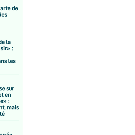
carte de
des
de la
sir» :
ns les
sse sur
et en
ne» :
nt, mais
té
suré»