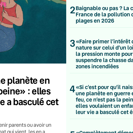
2
Baignable ou pas ? La 
France de la pollution 
plages en 2026
3
«Faire primer l’intérêt 
nature sur celui d’un loi
la pression monte pour
suspendre la chasse da
zones incendiées
ne planète en
4
«Si c’est pour qu’il nai
peine» : elles
une planète en guerre 
ie a basculé cet
feu, ce n’est pas la pei
elles voulaient un enfa
leur vie a basculé cet é
venir parents ou avoir un
t qui vient, les en a
«Complètement déme